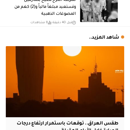
شرطة الكرخ تطيح بسارقين
وتستعيد مبلغاً مالياً و(2) كغم من
المصوغات الذهبية
قبل 40 دقيقة
8 مشاهدات
شاهد المزيد..
طقس العراق.. توقعات باستمرار ارتفاع درجات