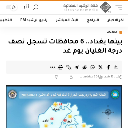
أأ
اخر الاخبار
البرامج
البث المباشر
راديو الرشيد FM
التطبي
محليات
بينها بغداد.. 6 محافظات تسجل نصف
درجة الغليان يوم غد
قبل 12 شهر
264 مشاهدات