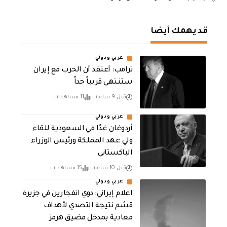
قد يهمك أيضا
عربي ودولي
‏ترامب: أعتقد أن الحرب مع إيران
ستنتهي قريباً جداً
قبل 9 ساعات
11 مشاهدات
عربي ودولي
أردوغان غدًا في السعودية للقاء
ولي عهد المملكة ورئيس الوزراء
الباكستاني
قبل 10 ساعات
15 مشاهدات
عربي ودولي
اعلام إيراني: دوي انفجارين في جزيرة
قشم نتيجة التصدي لأهداف
معادية بمدخل مضيق هرمز