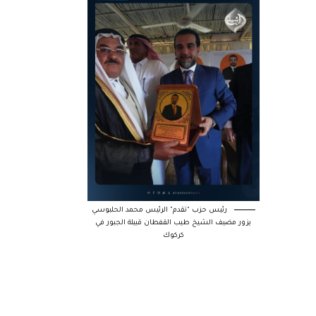
رئيس حزب "تقدم" الرئيس محمد الحلبوسي
يزور مضيف الشيخ طيب القفطان قبيلة الجبور في
كركوك