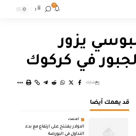
9
أأ
بوسي يزور
جبور في كركوك
شارك
قد يهمك أيضا
أقتصاد
الدولار يفتتح على ارتفاع مع بدء
التداول في البورصة