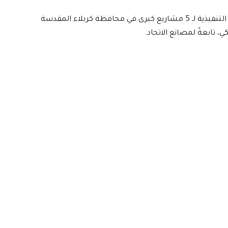
رئيس مجلس الوزراء محمد شياع السوداني يطلق الأعمال التنفيذية لـ 5 مشاريع كبرى في محافظة كربلاء المقدسة