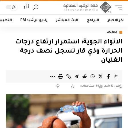
أأ
اخر الاخبار
البرامج
البث المباشر
راديو الرشيد FM
التطبي
محليات
الانواء الجوية: استمرار ارتفاع درجات
الحرارة وذي قار تسجل نصف درجة
الغليان
قبل 12 شهر
48 مشاهدات