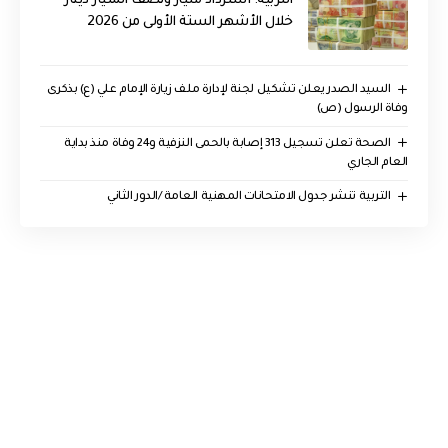
التربية: استرداد مليار ونصف المليار دينار
خلال الأشهر الستة الأولى من 2026
السيد الصدر يعلن تشكيل لجنة لإدارة ملف زيارة الإمام علي (ع) بذكرى
وفاة الرسول (ص)
الصحة تعلن تسجيل 313 إصابة بالحمى النزفية و24 وفاة منذ بداية
العام الجاري
التربية تنشر جدول الامتحانات المهنية العامة /الدور الثاني