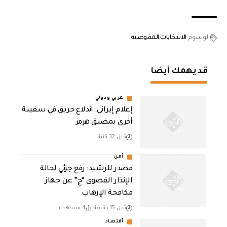
الوسوم
الانتخابات
المفوضية
قد يهمك أيضا
عربي ودولي
إعلام إيراني: اندلاع حريق في سفينة
أخرى بمضيق هرمز
قبل 32 ثانية
أمن
مصدر للرشيد: رفع جزئي لحالة
الإنذار القصوى “ج” عن جهاز
مكافحة الإرهاب
قبل 15 دقيقة
4 مشاهدات
أقتصاد