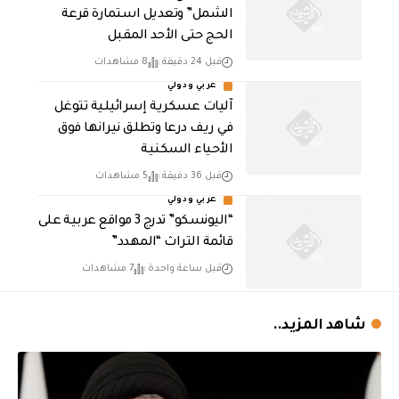
الشمل” وتعديل استمارة قرعة
الحج حتى الأحد المقبل
قبل 24 دقيقة
8 مشاهدات
عربي ودولي
آليات عسكرية إسرائيلية تتوغل
في ريف درعا وتطلق نيرانها فوق
الأحياء السكنية
قبل 36 دقيقة
5 مشاهدات
عربي ودولي
“اليونسكو” تدرج 3 مواقع عربية على
قائمة التراث “المهدد”
قبل ساعة واحدة
7 مشاهدات
شاهد المزيد..