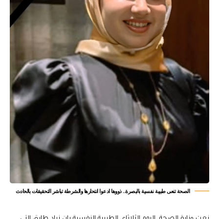
الصحة تنعى طبيبة نفسية بالبصرة.. ذووها ادعوا انتحارها والشرطة تباشر التحقيقات بالحادث
نعت وزارة الصحة، اليوم الثلاثاء، الطبيبة النفسية بان زياد طارق التي