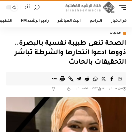
أأ
اخر الاخبار
البرامج
البث المباشر
راديو الرشيد FM
التطبي
محليات
الصحة تنعى طبيبة نفسية بالبصرة..
ذووها ادعوا انتحارها والشرطة تباشر
التحقيقات بالحادث
قبل سنة واحدة
682 مشاهدات