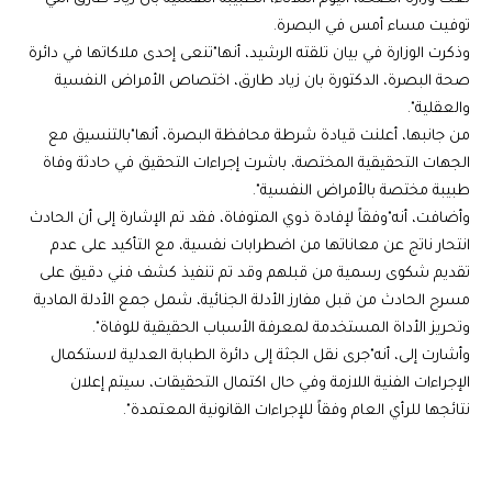
توفيت مساء أمس في البصرة.
وذكرت الوزارة في بيان تلقته الرشيد، أنها"تنعى إحدى ملاكاتها في دائرة
صحة البصرة، الدكتورة بان زياد طارق، اختصاص الأمراض النفسية
والعقلية".
من جانبها، أعلنت قيادة شرطة محافظة البصرة، أنها"بالتنسيق مع
الجهات التحقيقية المختصة، باشرت إجراءات التحقيق في حادثة وفاة
طبيبة مختصة بالأمراض النفسية".
وأضافت، أنه"وفقاً لإفادة ذوي المتوفاة، فقد تم الإشارة إلى أن الحادث
انتحار ناتج عن معاناتها من اضطرابات نفسية، مع التأكيد على عدم
تقديم شكوى رسمية من قبلهم وقد تم تنفيذ كشف فني دقيق على
مسرح الحادث من قبل مفارز الأدلة الجنائية، شمل جمع الأدلة المادية
وتحريز الأداة المستخدمة لمعرفة الأسباب الحقيقية للوفاة".
وأشارت إلى، أنه"جرى نقل الجثة إلى دائرة الطبابة العدلية لاستكمال
الإجراءات الفنية اللازمة وفي حال اكتمال التحقيقات، سيتم إعلان
نتائجها للرأي العام وفقاً للإجراءات القانونية المعتمدة".