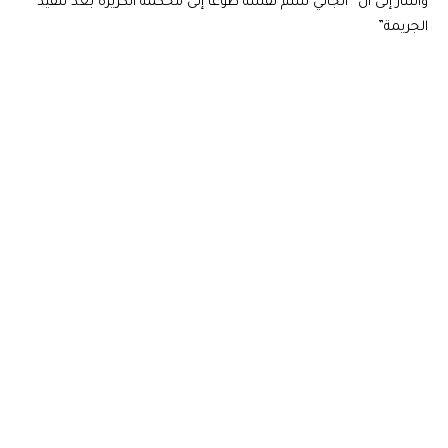
وأشار إلى أن “الجاني سلّم نفسه طوعاً إلى محكمة الكزيزة بعد تنفيذ
الجريمة”