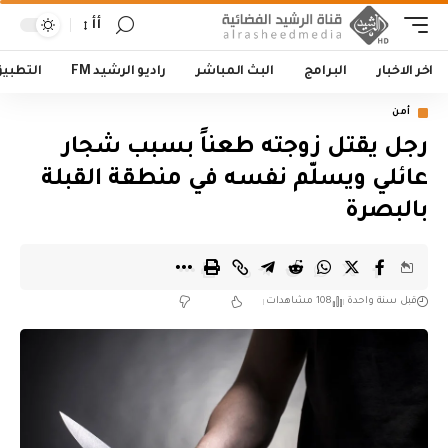
أأ
اخر الاخبار
البرامج
البث المباشر
راديو الرشيد FM
التطبي
أمن
رجل يقتل زوجته طعناً بسبب شجار
عائلي ويسلّم نفسه في منطقة القبلة
بالبصرة
قبل سنة واحدة
108 مشاهدات