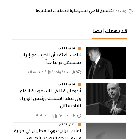
الوسوم
التنسيق الأمني
السليمانية
العمليات المشتركة
قد يهمك أيضا
عربي ودولي
‏ترامب: أعتقد أن الحرب مع إيران
ستنتهي قريباً جداً
قبل ساعة واحدة
8 مشاهدات
عربي ودولي
أردوغان غدًا في السعودية للقاء
ولي عهد المملكة ورئيس الوزراء
الباكستاني
قبل ساعتين
12 مشاهدات
عربي ودولي
اعلام إيراني: دوي انفجارين في جزيرة