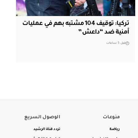
تركيا: توقيف 104 مشتبه بهم في عمليات
أمنية ضد “داعش”
قبل 5 ساعات
منوعات
الوصول السريع
رياضة
تردد قناة الرشيد