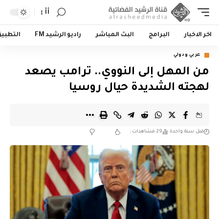
أأ
اخر الاخبار
البرامج
البث المباشر
راديو الرشيد FM
التطبي
عربي ودولي
من المهل إلى النووي.. ترامب يصعد
لهجته الشديدة حيال روسيا
قبل سنة واحدة
29 مشاهدات