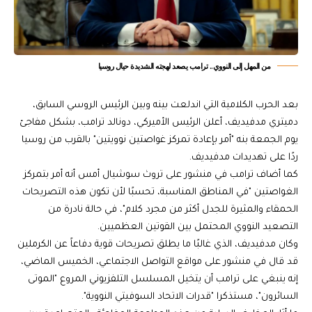
من المهل إلى النووي.. ترامب يصعد لهجته الشديدة حيال روسيا
بعد الحرب الكلامية التي اندلعت بينه وبين الرئيس الروسي السابق،
دميتري مدفيديف، أعلن الرئيس الأميركي، دونالد ترامب، بشكل مفاجئ
يوم الجمعة بنه "أمر بإعادة تمركز غواصتين نوويتين" بالقرب من روسيا
ردًا على تهديدات مدفيديف.
كما أضاف ترامب في منشور على تروث سوشيال أمس أنه أمر بتمركز
الغواصتين "في المناطق المناسبة، تحسبًا لأن تكون هذه التصريحات
الحمقاء والمثيرة للجدل أكثر من مجرد كلام"، في حالة نادرة من
التصعيد النووي المحتمل بين القوتين العظميين.
وكان مدفيديف، الذي غالبًا ما يطلق تصريحات قوية دفاعاً عن الكرملين
قد قال في منشور على مواقع التواصل الاجتماعي، الخميس الماضي،
إنه ينبغي على ترامب أن يتخيل المسلسل التلفزيوني المروع "الموتى
السائرون"، مستذكرا "قدرات الاتحاد السوفيتي النووية".