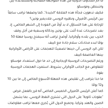
ما أثار المخاوف الدولية من هذه المواجهة المفاجئة والمتصاعدة بين
واشنطن وموسكو.
فكيف تدهورت فجأة هذه العلاقة "الجيدة"، كما وصفها ترامب سابقاً
بين الرئيس الأميركي ونظيره الروسي فلاديمير بوتين؟
للإجابة على هذا التساؤل لا بد أولاً من العودة إلى الشهر الماضي، إذ
بعد تصريحات عدة أثنت على بوتين وذكائه وسعيه من أجل وقف
الحرب بين بلاده وأوكرانيا، أوضح ترامب أنه سيمنح روسيا مهلة 50
يومًا لبدء محادثات سلام جادة مع كييف.
لكن الرد الروسي أتى حينها تصعيدًا للهجمات على الأراضي الأوكرانية
بينها العاصمة كييف.
ورغم التصريحات الروسية الإيجابية إلى حد ما حول استعداد موسكو
للتفاوض مع الجانب الأوكراني بشروط، استمرت الهجمات الروسية
بقوة.
ما حذا بترامب إلى تقليص هذه المهلة الأسبوع الماضي إلى ما بين 10
و12 يومًا.
كما أعلن الرئيس الأميركي الخميس الماضي أنه قرر بالفعل فرض
"عقوبات ثانوية" على الدول التي تشتري النفط الروسي، بما يشمل
الصين والهند وتركيا، وجميع الدول التي يُجري معها ترامب مفاوضات