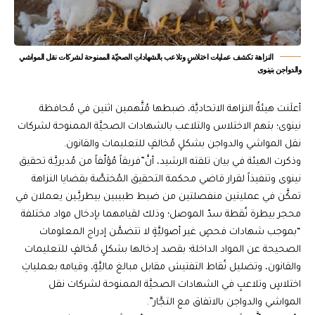
النزاهة تكشف عمليات اختلاسٍ وتلاعب بالشهاداتِ الصحيّة الممنوحة لشركات نقل المواشي
والدواجن بنينوى
أعلَنت هيئةُ النزاهة الاتحاديَّة، ضبطها مُتَّهمين اثنين في مُحافظة
نينوى؛ بتهم الاختلاس والتلاعب بالشهادات الصحيَّة الممنوحة لشركات
نقل المواشي والدواجن بشكلٍ مُخالفٍ للتعليمات والقانون.
وذكرت الهيئة في بيان تلقته الرشيد، أنَّ”فريقاً مُؤلّفاً من مُديريَّـة تحقيق
نينوى وتنفيذاً لقرار قاضي محكمة التحقيق المُختصَّة بقضايا النزاهة
تمكَّن في عمليتين منفصلتين من ضبط طبيبين بيطريَّـين يعملان في
محجر بيطرة نُقطة سدّ الموصل؛ وذلك لقيامهما بإدخال مواد مختلفة
“بموجب شهادات فحصٍ غير أصوليَّةٍ لا تتضمَّن إدراج المعلومات
الصحيحة عن المواد الداخلة؛ بقصد إدخالها بشكلٍ مُخالفٍ للتعليمات
والقانون، وتضليل نُقاط التفتيش مقابل مبالغ ماليَّةٍ، وقيامه بعملياتِ
اختلاسٍ وتلاعبٍ في الشهادات الصحيَّة الممنوحة لشركات نقل
المواشي والدواجن بالاتفاق مع التجَّار”.