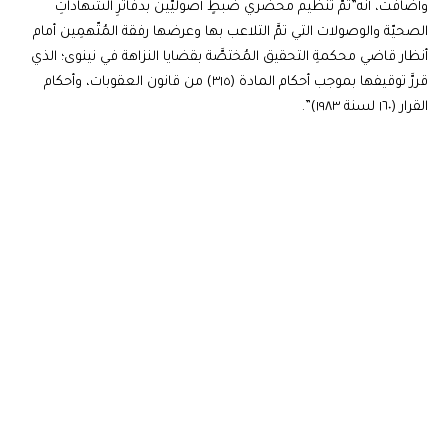
وأضافت، أنَّه”تمَّ تنظيم محضري ضبطٍ أصوليَّين بدفاترِ الشهاداتِ
الصحيّة والوصولات التي تمَّ التلاعب بها وعرضها رفقة المُتّهمِين أمام
أنظار قاضي محكمةِ التحقيق المُختصَّة بقضايا النزاهة في نينوى؛ الذي
قررَّ توقيفها بموجب أحكام المادة (٣١٥) من قانون العقوبات، وأحكام
القرار (١٦٠ لسنة ١٩٨٣)”.