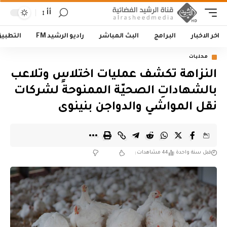
أأ
اخر الاخبار
البرامج
البث المباشر
راديو الرشيد FM
التطبي
محليات
النزاهة تكشف عمليات اختلاسٍ وتلاعب
بالشهاداتِ الصحيّة الممنوحة لشركات
نقل المواشي والدواجن بنينوى
قبل سنة واحدة
44 مشاهدات