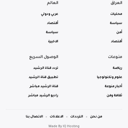
العراق
العالم
محليات
عربي ودولي
سياسة
أقتصاد
أمن
سياسة
أقتصاد
الاخيرة
منوعات
الوصول السريع
رياضة
تردد قناة الرشيد
علوم وتكنولوجيا
تطبيق قناة الرشيد
أخبار منوعة
قناة الرشيد مباشر
ثقافة وفن
راديو الرشيد مباشر
من نحن
الترددات
الاعلانات
الاتصال بنا
Made By
IQ Hosting