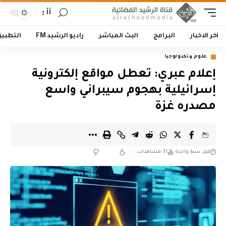
أأ
اخر الاخبار
البرامج
البث المباشر
راديو الرشيد FM
التطبي
علوم وتكنولوجيا
إعلام عبري: تعطل مواقع إلكترونية
إسرائيلية بهجوم سيبراني واسع
مصدره غزة
قبل سنة واحدة
31 مشاهدات