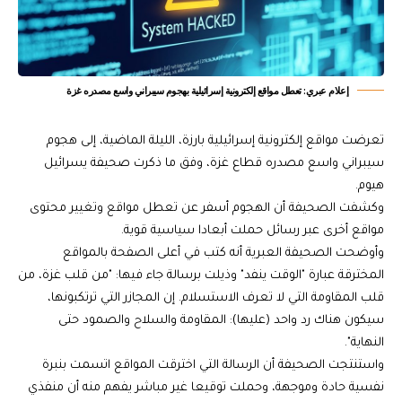
إعلام عبري: تعطل مواقع إلكترونية إسرائيلية بهجوم سيبراني واسع مصدره غزة
تعرضت مواقع إلكترونية إسرائيلية بارزة، الليلة الماضية، إلى هجوم
سيبراني واسع مصدره قطاع غزة، وفق ما ذكرت صحيفة يسرائيل
هيوم.
وكشفت الصحيفة أن الهجوم أسفر عن تعطل مواقع وتغيير محتوى
مواقع أخرى عبر رسائل حملت أبعادا سياسية قوية.
وأوضحت الصحيفة العبرية أنه كتب في أعلى الصفحة بالمواقع
المخترقة عبارة "الوقت ينفد" وذيلت برسالة جاء فيها: "من قلب غزة، من
قلب المقاومة التي لا تعرف الاستسلام. إن المجازر التي ترتكبونها،
سيكون هناك رد واحد (عليها): المقاومة والسلاح والصمود حتى
النهاية".
واستنتجت الصحيفة أن الرسالة التي اخترقت المواقع اتسمت بنبرة
نفسية حادة وموجهة، وحملت توقيعا غير مباشر يفهم منه أن منفذي