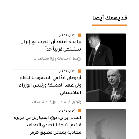
قد يهمك أيضا
عربي ودولي
‏ترامب: أعتقد أن الحرب مع إيران
ستنتهي قريباً جداً
قبل 7 ساعات
9 مشاهدات
عربي ودولي
أردوغان غدًا في السعودية للقاء
ولي عهد المملكة ورئيس الوزراء
الباكستاني
قبل 8 ساعات
13 مشاهدات
عربي ودولي
اعلام إيراني: دوي انفجارين في جزيرة
قشم نتيجة التصدي لأهداف
معادية بمدخل مضيق هرمز