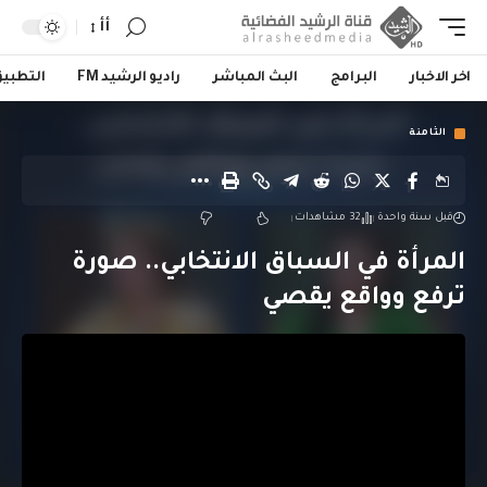
أأ
اخر الاخبار
البرامج
البث المباشر
راديو الرشيد FM
التطبي
الثامنة
قبل سنة واحدة
32 مشاهدات
المرأة في السباق الانتخابي.. صورة
ترفع وواقع يقصي