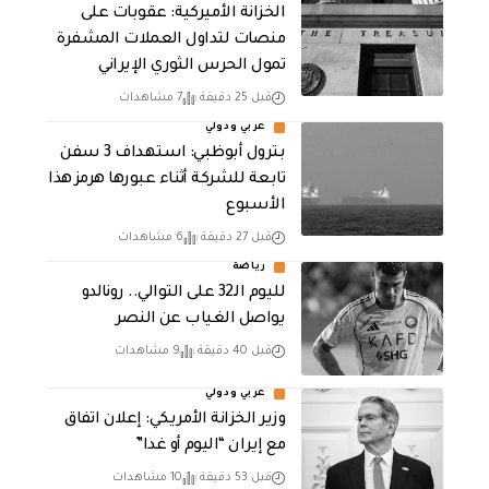
الخزانة الأميركية: عقوبات على
منصات لتداول العملات المشفرة
تمول الحرس الثوري الإيراني
قبل 25 دقيقة
7 مشاهدات
عربي ودولي
بترول أبوظبي: استهداف 3 سفن
تابعة للشركة أثناء عبورها هرمز هذا
الأسبوع
قبل 27 دقيقة
6 مشاهدات
رياضة
لليوم الـ32 على التوالي.. رونالدو
يواصل الغياب عن النصر
قبل 40 دقيقة
9 مشاهدات
عربي ودولي
وزير الخزانة الأمريكي: إعلان اتفاق
مع إيران “اليوم أو غدا”
قبل 53 دقيقة
10 مشاهدات