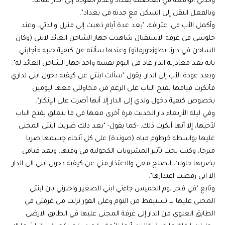
والدتي الواقعة في العاصمة بغداد وعدم العودة إلى الدار نهائيا،
وبالفعل انتقل إلى السكن مع جدته في بغداد".
وأكمل الأب في اعترافه، "بعد عدة أيام ذهبت إلى منزل والدتي، وعند
جلوسي في غرفة الاستقبال شاهدت جهاز الشاحن العائد لابني (وكان
الشاحن في دارنا بطوزخورماتو) وعندها سألته عن كيفية جلبه فأجابني
بانه بعد مغادرته الدار عاد في اليوم نفسه واخذ جهاز الشاحن العائد له".
وبعد عودة الأب إلى الدار، يقول "سألت ابنتي عن كيفية دخول ابني لداري
فأنكرت قيامها بفتح الباب على الرغم من محاولتي معها ليومين
بخصوص كيفية دخول ولدي إلى الدار إلا أنها أصرت على الإنكار".
وفي ليلة الأربعاء دار الحديث مرة أخرى معها في ما يتعلق بفتح الباب
لأخيها، إلا أنها أنكرت ذلك, -كما يقول- "بعد ذلك ضربت ابنتي المجنى
عليها بواسطة خرطوم مياه (صوندة) على كل أنحاء جسمها ضربا
مبرحا، وكنت تحت تأثير المشروبات الكحولية في وقتها, وبعد قيامي
بضربها حاولت الصلح معي والاعتذار مني عن كيفية دخول ابني الى الدار
الا اني رفضت اعتذارها".
وتابع "في فجر يوم الخميس جاءني ابني الصغير واخبرني بان ابنتي
المجنى عليها لا تستيقظ من النوم وعلى الفور نزلت من غرفتي في
الطابق العلوي من الدار إلى غرفة المجنى عليها في الطابق الارضي