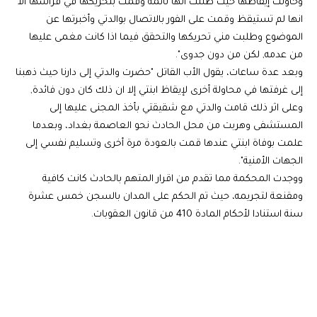
وحاولت إيقاظها حيث ظننت أنها نائمة وقمت بتحريكها في فراشها الا
انها لم تستيقظ وقمت على الفور بالاتصال بوالدتي وأخبرتها عن
الموضوع وطلبت مني تحريكها والتحقق فيما اذا كانت مغمى عليها
من عدمه, لكن من دون جدوى".
وبعد عدة ساعات، يقول الأب القاتل "حضرت والدتي إلى دارنا حيث ذهبنا
إلى غرفتها في محاولة أخرى لإيقاظ ابنتي إلا ان ذلك كان دون فائدة,
وعلى اثر ذلك قامت والدتي مع شقيقتي بأخذ المجنى عليها إلى
المستشفى وهربت من محل الحادث نحو العاصمة بغداد، وبعدما
علمت بوفاة ابنتي عندها قمت بالعودة مرة أخرى وتسليم نفسي إلى
الجهات الأمنية".
ووجدت المحكمة مما تقدم من اقرار المتهم بالحادث كانت كافية
ومقنعة لتجريمه، حيث تم الحكم على المدان بالسجن خمس عشرة
سنة استنادا لأحكام المادة 410 من قانون العقوبات.