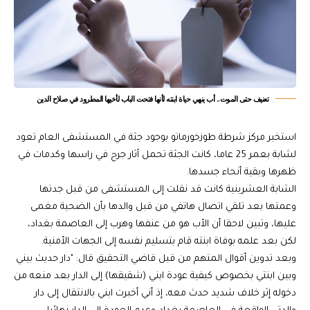
تعنيف حتى الموت.. أب ينهي حياة ابنته لأنها فتحت الباب لأخيها المطرود في صلاح الدين
استخبر مركز شرطة طوزخورماتو بوجود جثة في المستشفى العام تعود
لشابة بعمر 25 عاما، كانت الجثة تحمل آثار جرح في راسها وكدمات في
ظهرها وبقية أنحاء جسدها.
الشابة العشرينية كانت قد نقلت إلى المستشفى من قبل جدتها
وعمتها بعد تلقي اتصال هاتفي من قبل والدها بأن الضحية مغمى
عليها، وتبين لاحقا أن الأب هو من عنفها وهرب إلى العاصمة بغداد،
لكن بعد علمه بوفاة ابنته قام بتسليم نفسه إلى الجهات الأمنية.
وبعد تدوين أقوال المتهم من قبل قاضي التحقيق قال: "دار حديث بيني
وبين ابنتي بخصوص كيفية عودة ابني (شقيقها) إلى الدار بعد منعه من
دخوله إثر خلاف شديد حدث معه، إذ أني أخبرت ابني بالانتقال إلى دار