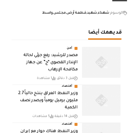
الوسوم
شهداء
شهيد
قطعة أرض
مجلس
واسط
قد يهمك أيضا
أمن
مصدر للرشيد: رفع جزئي لحالة
الإنذار القصوى “ج” عن جهاز
مكافحة الإرهاب
قبل 3 دقائق
1 مشاهدة
أقتصاد
وزير النفط: العراق ينتج حالياً 2.7
مليون برميل يومياً ويصدر نصف
الكمية
قبل 14 دقيقة
5 مشاهدات
أقتصاد
وزير النفط: هناك حوار مع إيران