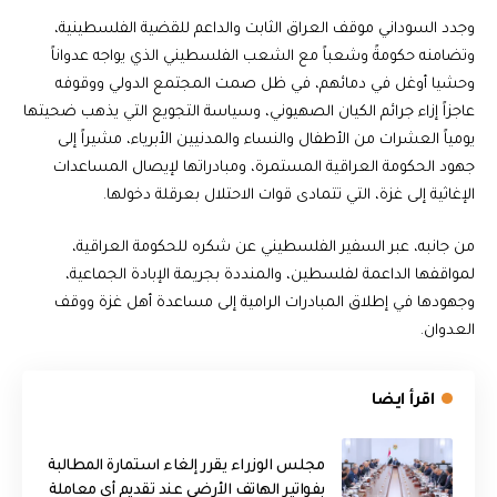
وجدد السوداني موقف العراق الثابت والداعم للقضية الفلسطينية،
وتضامنه حكومةً وشعباً مع الشعب الفلسطيني الذي يواجه عدواناً
وحشيا أوغل في دمائهم، في ظل صمت المجتمع الدولي ووقوفه
عاجزاً إزاء جرائم الكيان الصهيوني، وسياسة التجويع التي يذهب ضحيتها
يومياً العشرات من الأطفال والنساء والمدنيين الأبرياء، مشيراً إلى
جهود الحكومة العراقية المستمرة، ومبادراتها لإيصال المساعدات
الإغاثية إلى غزة، التي تتمادى قوات الاحتلال بعرقلة دخولها.
من جانبه، عبر السفير الفلسطيني عن شكره للحكومة العراقية،
لمواقفها الداعمة لفلسطين، والمنددة بجريمة الإبادة الجماعية،
وجهودها في إطلاق المبادرات الرامية إلى مساعدة أهل غزة ووقف
العدوان.
اقرأ ايضا
مجلس الوزراء يقرر إلغاء استمارة المطالبة
بفواتير الهاتف الأرضي عند تقديم أي معاملة