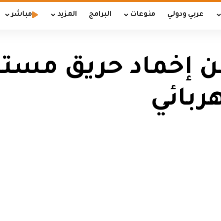
عربي ودولي
منوعات
البرامج
المزيد
مباشر
لن إخماد حريق مستش
ربائي