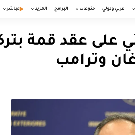
عربي ودولي
منوعات
البرامج
المزيد
مباشر
ئي على عقد قمة بترك
غان وترامب