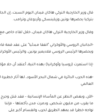
قال وزير الخارجية التركي هاكان فيدان اليوم السبت، إن الجا
بتركيا يحضرها بوتين وزيلينسكي وأردوغان وترامب.
وقال وزير الخارجية التركي هاكان فيدان، خلال لقاء خاص مع قناة NTV التركية 
-الجانبان الروسي والأوكراني "اتفقا مبدئيا" على عقد قمة 
ويحضرها الرئيس الروسي فلاديمير بوتين، والرئيس الأوكراني
-إذا استمرت (روسيا وأوكرانيا) بهذه النية، أعتقد أن حلا
-هذه الحرب الدائرة في شمال البحر الأسود، لها آثار خطي
العالمي
-الآن، وبغض النظر عن المأساة الإنسانية – فقد قتل وجرح
ما يقرب من مليون شخص، ودمرت مدن بأكملها – فإننا
نواجه خطرا قد يمهد الطريق لحرب وانقسام أكبر على