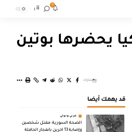
9
أأ
يا يحضرها بوتين
شارك
قد يهمك أيضا
عربي ودولي
الصحة السورية: مقتل شخصين
وإصابة 13 اخرين بانفجار الحافلة