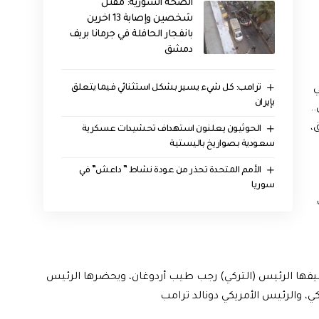
الصحة السورية: مقتل
شخصين وإصابة 13 اخرين
بانفجار الحافلة في جرمانا بريف
دمشق
ترامب: كل شيء يسير بشكل استثنائي فيما يتعلق
ي
بإيران
.
،
الحوثيون يعلنون استهداف تحشيدات عسكرية
سعودية بصواريخ باليستية
الأمم المتحدة تحذر من عودة نشاط ” داعش” في
سوريا
تضيفها الرئيس (التركي) رجب طيب أردوغان، ويحضرها الرئيس
كي، والرئيس الأمريكي دونالد ترامب