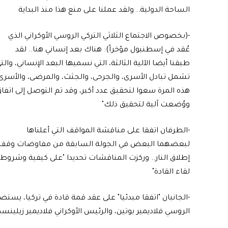
الساحة الدولية.. ولقد عملنا على منع هذا منذ البداية
-(بخصوص الاجتماع الثلاثي التركي الروسي الأوكراني الذي
عُقد في إسطنبول مؤخراً): هناك بعد إنساني هنا.. لقد
طبقنا أيضا الآلية الثالثة، التي نسميها البعد الإنساني، والت
تشمل تبادل الأسرى، والجرحى، والجثث، والمرضى، والأسرى.
هذه المرة سعوا لتحقيق عدد أكبر، وقد تم التوصل إلى اتفاق
ووُضعت آلية لتحقيق ذلك"
-الطرفان اتفقا على مناقشة المواقف التي أعلناها
لبعضهما البعض في الجولة السابقة من مفاوضات وقف
إطلاق النار.. وركزت المناقشات تحديدا "على كيفية وشروط
لقاء القادة"
-الجانبان "اتفقا مبدئيا" على عقد قمة قادة في تركيا، يس
الروسي فلاديمير بوتين، والرئيس الأوكراني فلاديمير زيلينس