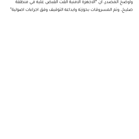
واوضح المصدر، ان “الاجهزة الامنية ألقت القبض عليه في منطقة
صليخ، وتم المسروقات بحوزته وايداعه التوقيف وفق اجراءات اصولية”