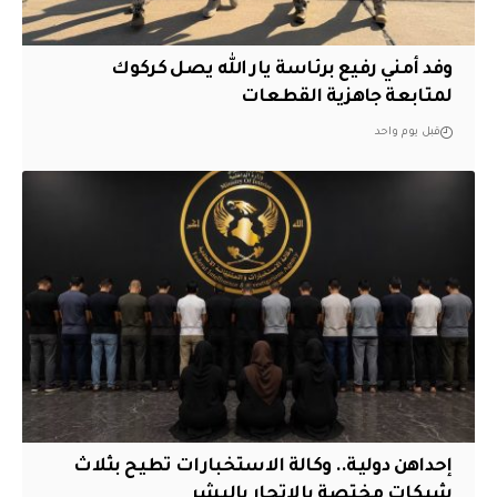
وفد أمني رفيع برئاسة يار الله يصل كركوك
لمتابعة جاهزية القطعات
قبل يوم واحد
إحداهن دولية.. وكالة الاستخبارات تطيح بثلاث
شبكات مختصة بالاتجار بالبشر