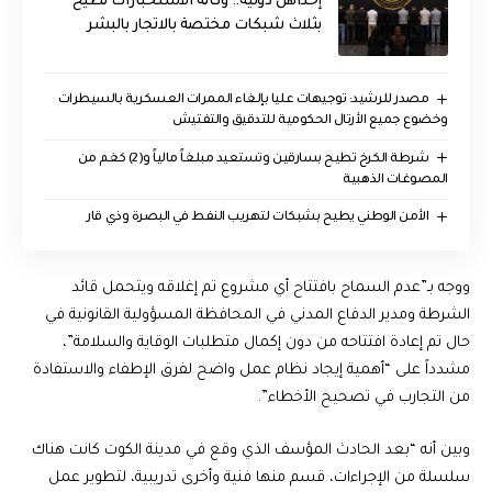
إحداهن دولية.. وكالة الاستخبارات تطيح
بثلاث شبكات مختصة بالاتجار بالبشر
مصدر للرشيد: توجيهات عليا بإلغاء الممرات العسكرية بالسيطرات
وخضوع جميع الأرتال الحكومية للتدقيق والتفتيش
شرطة الكرخ تطيح بسارقين وتستعيد مبلغاً مالياً و(2) كغم من
المصوغات الذهبية
الأمن الوطني يطيح بشبكات لتهريب النفط في البصرة وذي قار
ووجه بـ”عدم السماح بافتتاح أي مشروع تم إغلاقه ويتحمل قائد
الشرطة ومدير الدفاع المدني في المحافظة المسؤولية القانونية في
حال تم إعادة افتتاحه من دون إكمال متطلبات الوقاية والسلامة”،
مشدداً على “أهمية إيجاد نظام عمل واضح لفرق الإطفاء والاستفادة
من التجارب في تصحيح الأخطاء”.
وبين أنه “بعد الحادث المؤسف الذي وقع في مدينة الكوت كانت هناك
سلسلة من الإجراءات، قسم منها فنية وأخرى تدريبية، لتطوير عمل