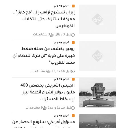
عربي ودولي
إيران تستدرج ترامب إلى “فخ كارتر”..
معركة استنزاف حتى انتخابات
الكونغرس
قبل 3 دقائق
3 مشاهدات
عربي ودولي
روبيو يكشف عن حملة ضغط
كبيرة على كوبا: “لن نترك للنظام أي
منفذ للهروب”
قبل 46 دقيقة
7 مشاهدات
عربي ودولي
الجيش الأمريكي يخصص 400
مليون دولار لشراء أنظمة ليزر
لإسقاط المسيّرات
قبل ساعة واحدة
9 مشاهدات
عربي ودولي
مسؤول أمريكي: سنرفع الحصار عن