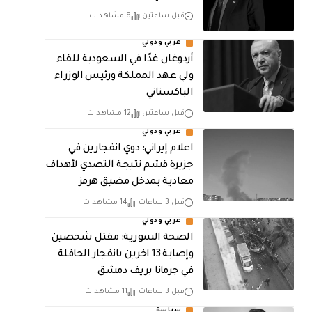
قبل ساعتين
8 مشاهدات
عربي ودولي
أردوغان غدًا في السعودية للقاء
ولي عهد المملكة ورئيس الوزراء
الباكستاني
قبل ساعتين
12 مشاهدات
عربي ودولي
اعلام إيراني: دوي انفجارين في
جزيرة قشم نتيجة التصدي لأهداف
معادية بمدخل مضيق هرمز
قبل 3 ساعات
14 مشاهدات
عربي ودولي
الصحة السورية: مقتل شخصين
وإصابة 13 اخرين بانفجار الحافلة
في جرمانا بريف دمشق
قبل 3 ساعات
11 مشاهدات
سياسة