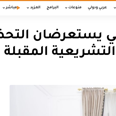
عربي ودولي
منوعات
البرامج
المزيد
مباشر
ني يستعرضان التحض
 التشريعية المقبلة