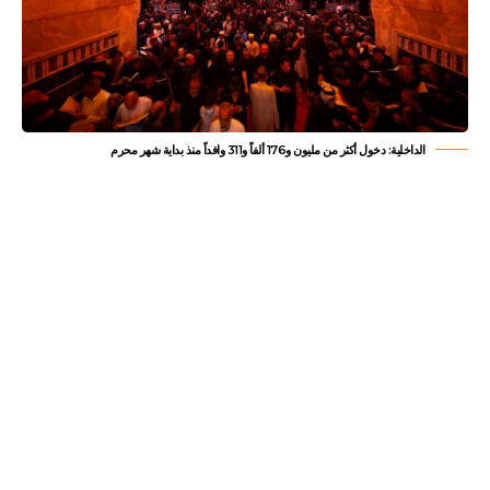
الداخلية: دخول أكثر من مليون و176 ألفاً و311 وافداً منذ بداية شهر محرم