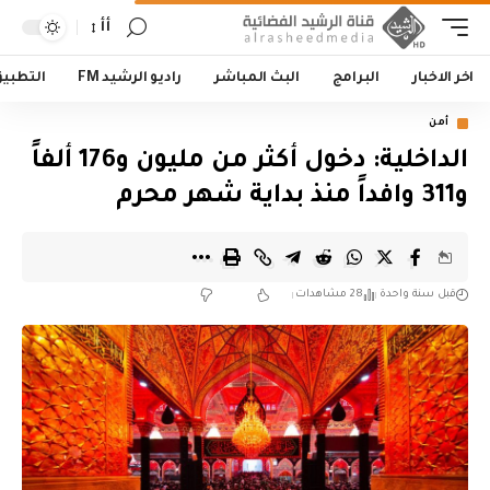
أأ
اخر الاخبار
البرامج
البث المباشر
راديو الرشيد FM
التطبي
أمن
الداخلية: دخول أكثر من مليون و176 ألفاً
و311 وافداً منذ بداية شهر محرم
قبل سنة واحدة
28 مشاهدات