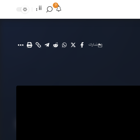
9
أأ
شارك