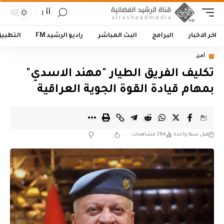
أأ
اخر الاخبار
البرامج
البث المباشر
راديو الرشيد FM
التطبي
أمن
تكليف الفريق الطيار "مهند الاسدي"
بمهام قيادة القوة الجوية العراقية
قبل سنة واحدة
284 مشاهدات