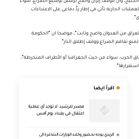
خليج، وأن موقف إيران واضح برفض توسيع الصراع، سواء
لعمليات الجارية تأتي في إطار ردٍّ دفاعي على الاعتداءات
”.
العراق من العدوان واضح وثابت”، موضحا ان “الحكومة
لمنع تفاقم الصراع ووقف إطلاق النار”.
اق الحرب، سواء من حيث الجغرافيا أو الأطراف المنخرطة”،
ستقرارها”.
اقرأ ايضا
مصدر للرشيد: لا توجد أي عملية
اعتقال في بغداد يوم أمس
الزيدي يوجه بحضور وكلاء الوزارات الشاغرة الى