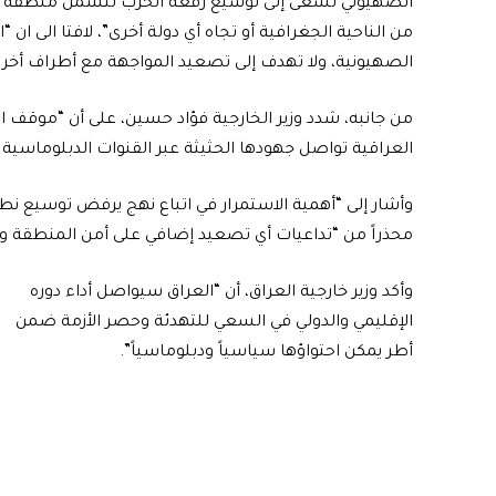
الصهيوني تسعى إلى توسيع رقعة الحرب لتشمل منطقة ال
من الناحية الجغرافية أو تجاه أي دولة أخرى”، لافتا الى ان “ا
الصهيونية، ولا تهدف إلى تصعيد المواجهة مع أطراف أخرى
من جانبه، شدد وزير الخارجية فؤاد حسين، على أن “موقف 
العراقية تواصل جهودها الحثيثة عبر القنوات الدبلوماسية 
وأشار إلى “أهمية الاستمرار في اتباع نهج يرفض توسيع نط
محذراً من “تداعيات أي تصعيد إضافي على أمن المنطقة وا
وأكد وزير خارجية العراق، أن “العراق سيواصل أداء دوره
الإقليمي والدولي في السعي للتهدئة وحصر الأزمة ضمن
أطر يمكن احتواؤها سياسياً ودبلوماسياً”.