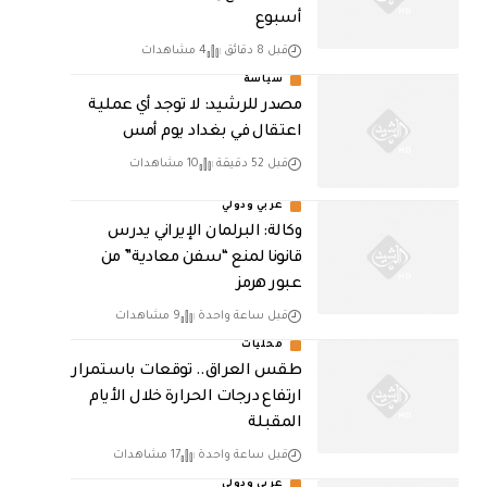
أسبوع
قبل 8 دقائق
4 مشاهدات
سياسة
مصدر للرشيد: لا توجد أي عملية
اعتقال في بغداد يوم أمس
قبل 52 دقيقة
10 مشاهدات
عربي ودولي
وكالة: البرلمان الإيراني يدرس
قانونا لمنع “سفن معادية” من
عبور هرمز
قبل ساعة واحدة
9 مشاهدات
محليات
طقس العراق.. توقعات باستمرار
ارتفاع درجات الحرارة خلال الأيام
المقبلة
قبل ساعة واحدة
17 مشاهدات
عربي ودولي