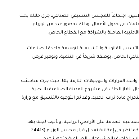
ثنين، اجتماعاً للمجلس التنسيقي الصناعي، جرى خلاله بحث
ملفات في جدول الأعمال، وذلك بحضور عدد من الوزراء،
لأجنبية العاملة بالشراكة مع القطاع الخاص.
الأسس القانونية والتشريعية لتوسعة قاعدة الصناعات
ناعي الخاص، بوصفه شريكاً في التنمية، وتوفير فرص
اتخذ القرارات والتوجيهات اللازمة بها، حيث جرت مناقشة
 الغاز الجاف في مشروع المدينة الصناعية بالبصرة،
ت في حقل اللزكة/ 2، وعرضها باستخراج مادة تراب الحديد، وقد تم التوجيه بالتنسيق مع وزارة
عية المقامة على الأراضي الزراعية، وتأليف لجنة بهذا
الشأن وأقر إحالة الموضوع الى المجلس الوزاري للاقتصاد، كما نظر في إمكانية تعديل قرار مجلس الوزراء (24413