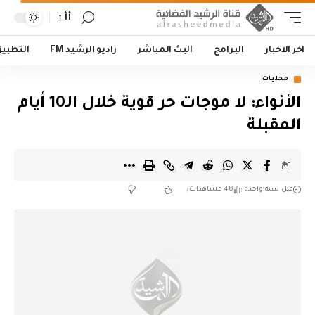
أأ
اخر الاخبار
البرامج
البث المباشر
راديو الرشيد FM
التطبي
محليات
الأنواء: لا موجات حر قوية خلال الـ10 أيام
المقبلة
قبل سنة واحدة
48 مشاهدات