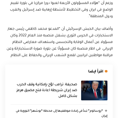
وزعم أن “هؤلاء المسؤولون الأربعة لعبوا دورا مركزيا في بلورة تقييم
الوضع في ايران وفي التخطيط لأنشطة إرهابية ضد إسرائيل والغرب
ودول المنطقة”.
وأضاف بيان الجيش الإسرائيلي أن “المدعو محمد كاظمي رئيس جهاز
الاستخبارات في الحرس الثوري يشغل منصبه منذ العام 2022 وكان
مسؤولا عن أعمال الوقاية والتجسس واستهداف معارضي النظام
الإيراني. في اطار منصبه كان مسؤولًا عن بلورة صورة الاستخباراتة وعن
مراقبة مواطنين ايرانيين لقمع الشعب الإيراني والحفاظ على النظام.
اقرأ ايضا
صحيفة: ترامب لوّح بإمكانية وقف الحرب
ضد إيران شريطة اعادة فتح مضيق هرمز
بشكل كامل
“روساتوم” تبدأ في إعادة موظفيها إلى محطة “بوشهر” النووية في
إيران