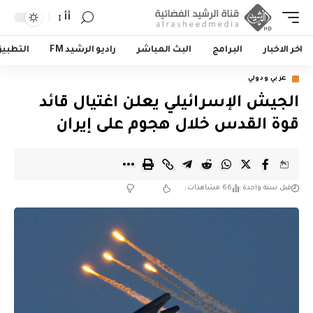
أأ
اخر الاخبار
البرامج
البث المباشر
راديو الرشيد FM
التطبي
عربي ودولي
الجيش الإسرائيلي يعلن اغتيال قائد
قوة القدس خلال هجوم على إيران
قبل سنة واحدة
66 مشاهدات