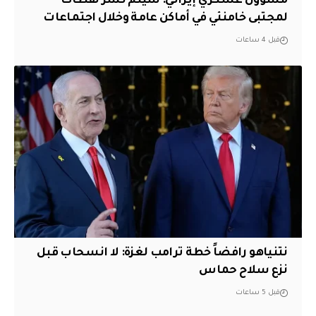
مسؤول عسكري إيراني: سيتم نشر لقطات
لمجتبى خامنئي في أماكن عامة وخلال اجتماعات
قبل 4 ساعات
نتنياهو رافضاً خطة ترامب لغزة: لا انسحاب قبل
نزع سلاح حماس
قبل 5 ساعات