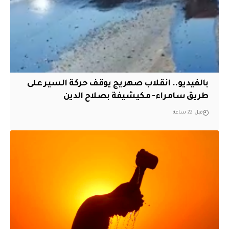
بالفيديو.. انقلاب صهريج يوقف حركة السير على
طريق سامراء- مكيشيفة بصلاح الدين
قبل 22 ساعة