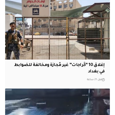
إغلاق 10 “كَراجات” غير مُجازة ومخالفة للضوابط
في بغداد
قبل 21 ساعة