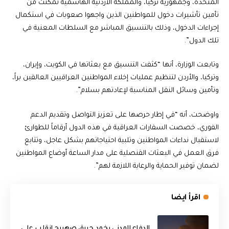
المتحدة، وجمهورية تركيا، والمملكة الأردنية الهاشمية تمكّنت من
تأمين تأشيرات دخول للمواطنين الذين واجهوا صعوبات في استكمال
إجراءات الدخول، وذلك بالتنسيق المباشر مع السلطات المعنية في
تلك الدول”.
وتابعت الوزارة، أنها “كثفت التنسيق مع بعثاتها في الكويت، وإيران،
وتركيا، والأردن لتنظيم عمليات إخلاء المواطنين العراقيين العالقين براً،
وتأمين وسائل النقل المناسبة لإعادتهم بسلام”.
واوضحت، أنه “في إطار حرصها على تعزيز التواصل وتقديم الدعم
الفوري، خصصت السفارات العراقية في هذه الدول أرقاماً للطوارئ
لاستقبال نداءات المواطنين وتلبية احتياجاتهم بشكل عاجل، وتتابع
فرق العمل في البعثات القنصلية على مدار الساعة أوضاع المواطنين
لضمان توفير الحماية والرعاية اللازمة لهم”.
اقرأ ايضا
الدفاع المدني يخمد حريق صهريج انقلب على