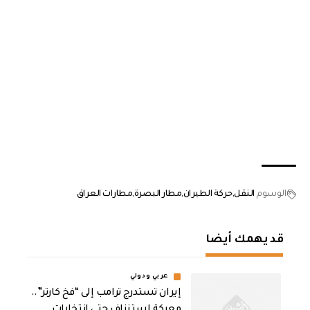
الوسوم
النقل
حركة الطيران
مطار البصرة
مطارات العراق
قد يهمك أيضا
عربي ودولي
إيران تستدرج ترامب إلى “فخ كارتر”..
معركة استنزاف حتى انتخابات