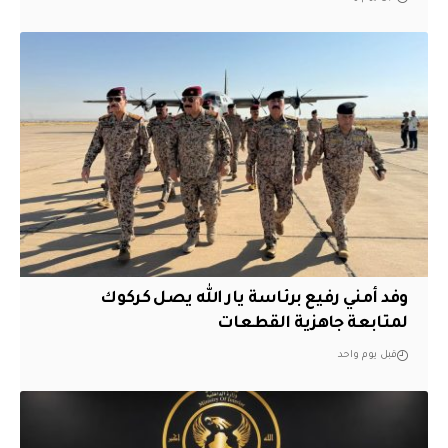
وفد أمني رفيع برئاسة يار الله يصل كركوك
لمتابعة جاهزية القطعات
قبل يوم واحد