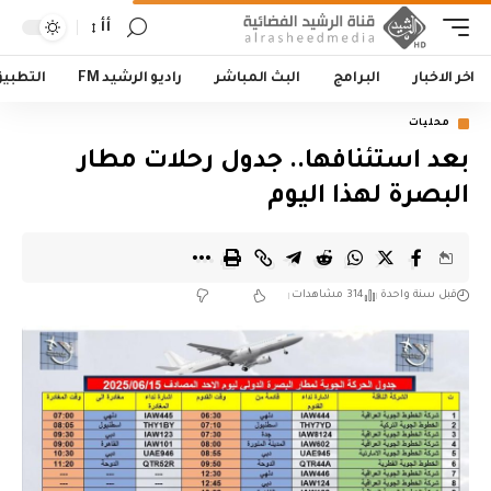
أأ
اخر الاخبار
البرامج
البث المباشر
راديو الرشيد FM
التطبي
محليات
بعد استئنافها.. جدول رحلات مطار
البصرة لهذا اليوم
قبل سنة واحدة
314 مشاهدات