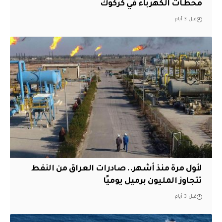
محطات الكهرباء في كركوك
قبل 3 أيام
لأول مرة منذ أشهر.. صادرات العراق من النفط
تتجاوز المليون برميل يوميًا
قبل 3 أيام