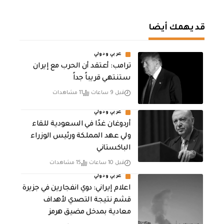
قد يهمك أيضا
عربي ودولي
‏ترامب: أعتقد أن الحرب مع إيران
ستنتهي قريباً جداً
قبل 9 ساعات
11 مشاهدات
عربي ودولي
أردوغان غدًا في السعودية للقاء
ولي عهد المملكة ورئيس الوزراء
الباكستاني
قبل 10 ساعات
15 مشاهدات
عربي ودولي
اعلام إيراني: دوي انفجارين في جزيرة
قشم نتيجة التصدي لأهداف
معادية بمدخل مضيق هرمز