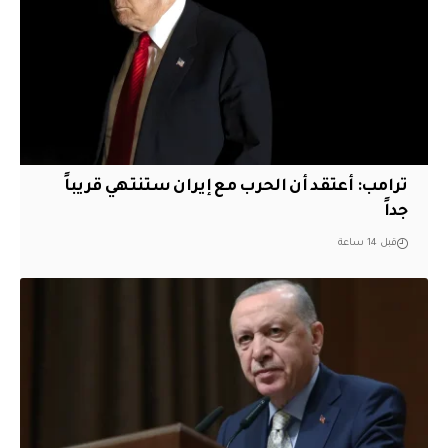
‏ترامب: أعتقد أن الحرب مع إيران ستنتهي قريباً
جداً
قبل 14 ساعة