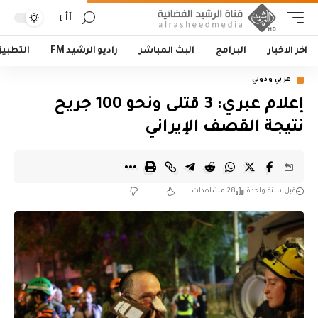
أأ
اخر الاخبار
البرامج
البث المباشر
راديو الرشيد FM
التطبي
عربي ودولي
إعلام عبري: 3 قتلى ونحو 100 جريح
نتيجة القصف الإيراني
قبل سنة واحدة
28 مشاهدات