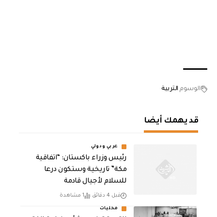
الوسوم
التربية
قد يهمك أيضا
عربي ودولي
رئيس وزراء باكستان: “اتفاقية
مكة” تاريخية وستكون درعا
للسلام لأجيال قادمة
قبل 4 دقائق
1 مشاهدة
محليات