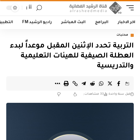
أأ
اخر الاخبار
البرامج
البث المباشر
راديو الرشيد FM
التطبي
محليات
‏التربية تحدد الإثنين المقبل موعداً لبدء
العطلة الصيفية للهيئات التعليمية
والتدريسية‬
قبل سنة واحدة
33 مشاهدات