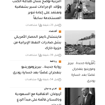
التربية توضح بشأن طباعة الكتب
وتؤكد: الإجراءات تسير بشفافية
ونعتمد على إعادة تدوير
المستخدمة سابقاً
قبل 23 دقيقة
7 مشاهدات
أقتصاد
فايننشال تايمز: الحصار الأمريكي
يشل صادرات النفط الإيرانية من
جزيرة خارك
قبل 39 دقيقة
7 مشاهدات
رياضة
رواية جديدة.. بيريز ومورينيو
ينفجران غضبًا بعد خسارة رودري
قبل 54 دقيقة
8 مشاهدات
عربي ودولي
أردوغان: الاتفاقية مع السعودية
وباكستان قائمة على مبدأ الردع