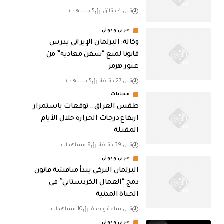
قبل 4 دقائق
5 مشاهدات
عربي ودولي
وكالة: البرلمان الإيراني يدرس
قانونا لمنع “سفن معادية” من
عبور هرمز
قبل 27 دقيقة
5 مشاهدات
محليات
طقس العراق.. توقعات باستمرار
ارتفاع درجات الحرارة خلال الأيام
المقبلة
قبل 39 دقيقة
8 مشاهدات
عربي ودولي
البرلمان التركي يبدأ مناقشة قانون
دمج “العمال الكردستاني” في
الحياة المدنية
قبل ساعة واحدة
10 مشاهدات
عربي ودولي