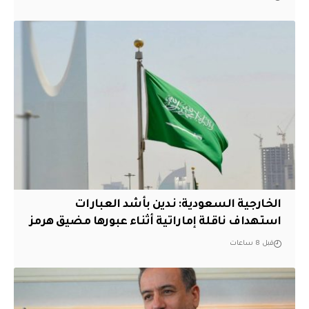
‏الخارجية السعودية: ندين بأشد العبارات
استهداف ناقلة إماراتية أثناء عبورها مضيق هرمز
قبل 8 ساعات