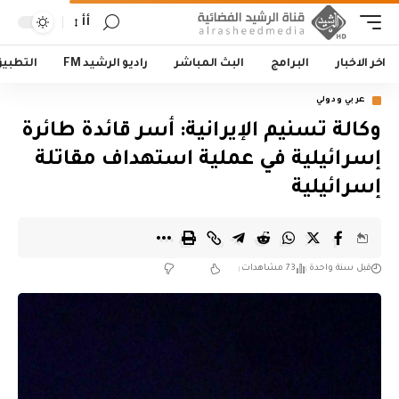
أأ
اخر الاخبار
البرامج
البث المباشر
راديو الرشيد FM
التطبي
عربي ودولي
وكالة تسنيم الإيرانية: أسر قائدة طائرة
إسرائيلية في عملية استهداف مقاتلة
إسرائيلية
قبل سنة واحدة
73 مشاهدات