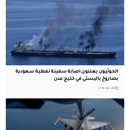
الحوثيون يعلنون اصابة سفينة نفطية سعودية
بصاروخ باليستي في خليج عدن
قبل يوم واحد