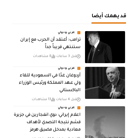
قد يهمك أيضا
عربي ودولي
‏ترامب: أعتقد أن الحرب مع إيران
ستنتهي قريباً جداً
قبل 3 ساعات
8 مشاهدات
عربي ودولي
أردوغان غدًا في السعودية للقاء
ولي عهد المملكة ورئيس الوزراء
الباكستاني
قبل 4 ساعات
13 مشاهدات
عربي ودولي
اعلام إيراني: دوي انفجارين في جزيرة
قشم نتيجة التصدي لأهداف
معادية بمدخل مضيق هرمز