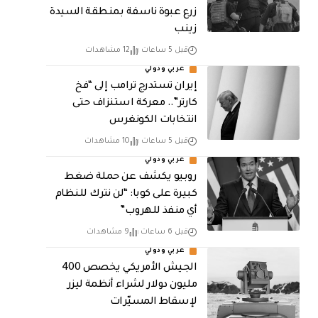
زرع عبوة ناسفة بمنطقة السيدة
زينب
قبل 5 ساعات
12 مشاهدات
عربي ودولي
إيران تستدرج ترامب إلى “فخ
كارتر”.. معركة استنزاف حتى
انتخابات الكونغرس
قبل 5 ساعات
10 مشاهدات
عربي ودولي
روبيو يكشف عن حملة ضغط
كبيرة على كوبا: “لن نترك للنظام
أي منفذ للهروب”
قبل 6 ساعات
9 مشاهدات
عربي ودولي
الجيش الأمريكي يخصص 400
مليون دولار لشراء أنظمة ليزر
لإسقاط المسيّرات