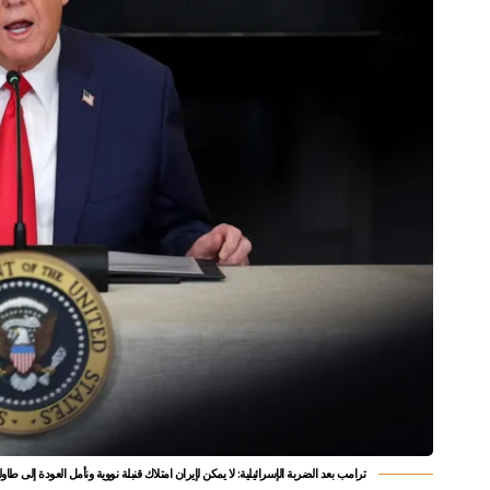
ترامب بعد الضربة الإسرائيلية: لا يمكن لإيران امتلاك قنبلة نووية ونأمل العودة إلى طا