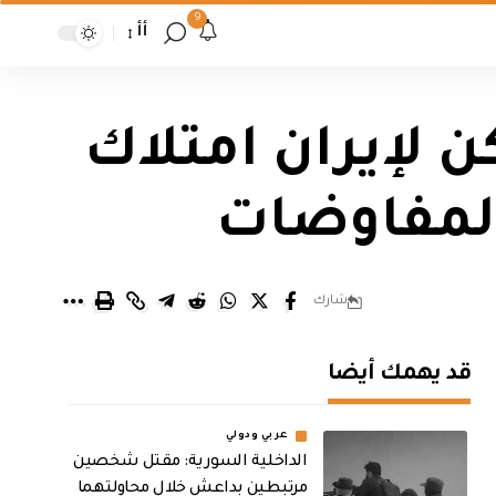
9
أأ
ن لإيران امتلاك
 المفاوضات
شارك
قد يهمك أيضا
عربي ودولي
الداخلية السورية: مقتل شخصين
مرتبطين بداعش خلال محاولتهما