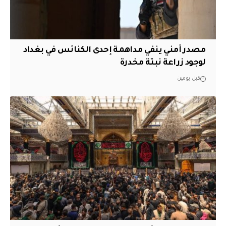
مصدر أمني ينفي مداهمة إحدى الكنائس في بغداد
لوجود زراعة نبتة مخدرة
قبل يومين