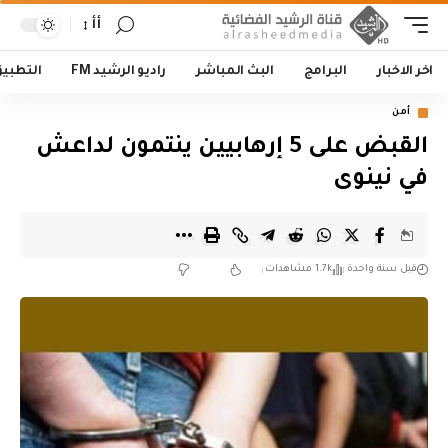
أأ
اخر الاخبار
البرامج
البث المباشر
راديو الرشيد FM
التطبي
أمن
القبض على 5 إرهابيين ينتمون لداعش
في نينوى
قبل سنة واحدة
1.7k مشاهدات