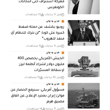
معركة استنزاف حتى انتخابات
الكونغرس
قبل 9 ساعات
13 مشاهدات
عربي ودولي
روبيو يكشف عن حملة ضغط
كبيرة على كوبا: “لن نترك للنظام أي
منفذ للهروب”
قبل 9 ساعات
11 مشاهدات
عربي ودولي
الجيش الأمريكي يخصص 400
مليون دولار لشراء أنظمة ليزر
لإسقاط المسيّرات
قبل 10 ساعات
13 مشاهدات
عربي ودولي
مسؤول أمريكي: سنرفع الحصار عن
موانئ إيران بمجرد الإعلان عن اتفاق
مضيق هرمز
قبل 11 ساعة
14 مشاهدات