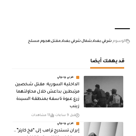
الوسوم
شرقي بغداد
شمال شرقي بغداد
مقتل
هجوم مسلح
قد يهمك أيضا
عربي ودولي
الداخلية السورية: مقتل شخصين
مرتبطين بداعش خلال محاولتهما
زرع عبوة ناسفة بمنطقة السيدة
زينب
قبل 9 ساعات
13 مشاهدات
عربي ودولي
إيران تستدرج ترامب إلى “فخ كارتر”..