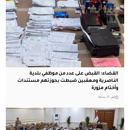
القضاء: القبض على عدد من موظفي بلدية
الناصرية ومعقبين ضبطت بحوزتهم مستندات
وأختام مزورة
قبل 21 ساعة