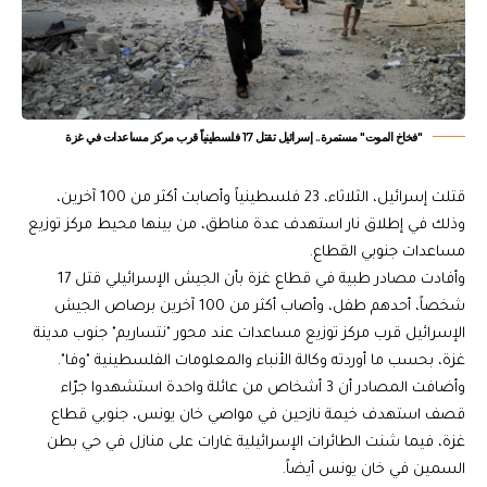
"فخاخ الموت" مستمرة.. إسرائيل تقتل 17 فلسطينياً قرب مركز مساعدات في غزة
قتلت إسرائيل، الثلاثاء، 23 فلسطينياً وأصابت أكثر من 100 آخرين،
وذلك في إطلاق نار استهدف عدة مناطق، من بينها محيط مركز توزيع
مساعدات جنوبي القطاع.
وأفادت مصادر طبية في قطاع غزة بأن الجيش الإسرائيلي قتل 17
شخصاً، أحدهم طفل، وأصاب أكثر من 100 آخرين برصاص الجيش
الإسرائيل قرب مركز توزيع مساعدات عند محور "نتساريم" جنوب مدينة
غزة، بحسب ما أوردته وكالة الأنباء والمعلومات الفلسطينية "وفا".
وأضافت المصادر أن 3 أشخاص من عائلة واحدة استشهدوا جرّاء
قصف استهدف خيمة نازحين في مواصي خان يونس، جنوبي قطاع
غزة، فيما شنت الطائرات الإسرائيلية غارات على منازل في حي بطن
السمين في خان يونس أيضاً.