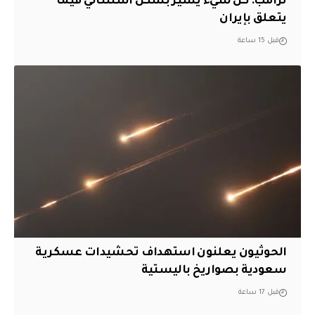
ترامب: كل شيء يسير بشكل استثنائي فيما
يتعلق بإيران
قبل 15 ساعة
الحوثيون يعلنون استهداف تحشيدات عسكرية
سعودية بصواريخ باليستية
قبل 17 ساعة