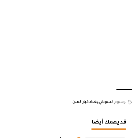
الوسوم
السوداني
بغداد
كبار السن
قد يهمك أيضا