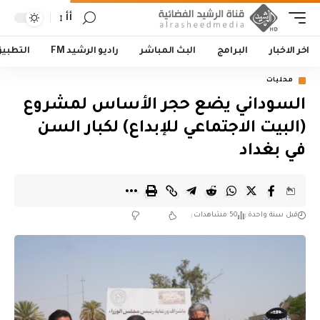
أأ
اخر الاخبار
البرامج
البث المباشر
راديو الرشيد FM
التطبي
محليات
السوداني يضع حجر الأساس لمشروع
(البيت الاجتماعي للإبداع) لكبار السن
في بغداد
قبل سنة واحدة
50 مشاهدات