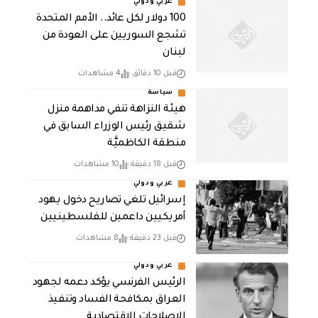
عربي ودولي
100 دولار لكل عائد.. الأمم المتحدة
تشجع السوريين على العودة من
لبنان
قبل 10 دقائق
4 مشاهدات
سياسة
هيئة النزاهة تنفي مداهمة منزل
شقيق رئيس الوزراء السابق في
منطقة الكاظميَّة
قبل 18 دقيقة
10 مشاهدات
عربي ودولي
إسرائيل تلغي تصاريح دخول يهود
أمريكيين داعمين للفلسطينيين
قبل 23 دقيقة
8 مشاهدات
عربي ودولي
الرئيس الفرنسي يؤكد دعمه لجهود
العراق بمكافحة الفساد وتنفيذ
الإصلاحات الاقتصادية