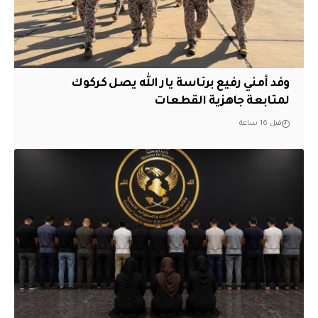
وفد أمني رفيع برئاسة يار الله يصل كركوك
لمتابعة جاهزية القطعات
قبل 16 ساعة