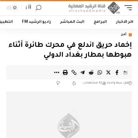
أأ
اخر الاخبار
البرامج
البث المباشر
راديو الرشيد FM
التطبي
أمن
إخماد حريق اندلع في محرك طائرة أثناء
هبوطها بمطار بغداد الدولي
قبل سنة واحدة
62 مشاهدات