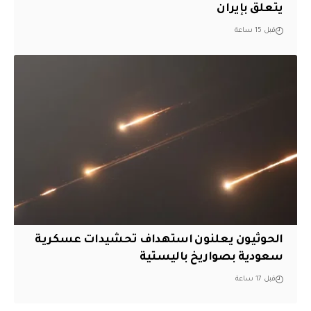
يتعلق بإيران
قبل 15 ساعة
الحوثيون يعلنون استهداف تحشيدات عسكرية
سعودية بصواريخ باليستية
قبل 17 ساعة