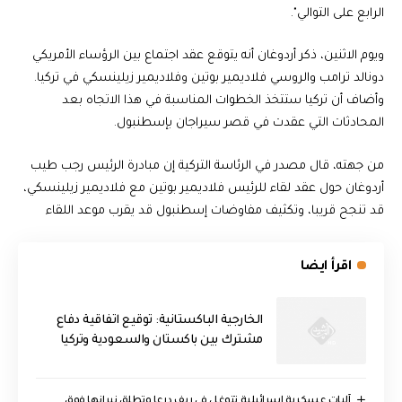
الرابع على التوالي".
ويوم الاثنين، ذكر أردوغان أنه يتوقع عقد اجتماع بين الرؤساء الأمريكي
دونالد ترامب والروسي فلاديمير بوتين وفلاديمير زيلينسكي في تركيا.
وأضاف أن تركيا ستتخذ الخطوات المناسبة في هذا الاتجاه بعد
المحادثات التي عقدت في قصر سيراجان بإسطنبول.
من جهته، قال مصدر في الرئاسة التركية إن مبادرة الرئيس رجب طيب
أردوغان حول عقد لقاء للرئيس فلاديمير بوتين مع فلاديمير زيلينسكي،
قد تنجح قريبا، وتكثيف مفاوضات إسطنبول قد يقرب موعد اللقاء
اقرأ ايضا
الخارجية الباكستانية: توقيع اتفاقية دفاع
مشترك بين باكستان والسعودية وتركيا
آليات عسكرية إسرائيلية تتوغل في ريف درعا وتطلق نيرانها فوق