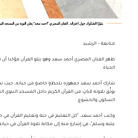
مثيرًا الشكوك حول اعتزاله.. الفنان المصري "احمد سعد" يعلن التوبة من المسجد الن
متابعة – الرشيد
ظهر الفنان المصري أحمد سعد وهو يتلو القرآن مؤكدا أن 
الحياة.
شارك أحمد سعد جمهوره بلحظةٍ خاصةٍ من حياته، حيث نش
يوثِّق تلاوته لآياتٍ من القرآن الكريم داخل المسجد النبوي 
السكون والخشوع.
وكتب أحمد سعد: "كل التعليم في حتة وتعليم القرآن في ح
عليه وسلم"، في إشارةٍ منه إلى مكانة تلاوة القرآن في حيات