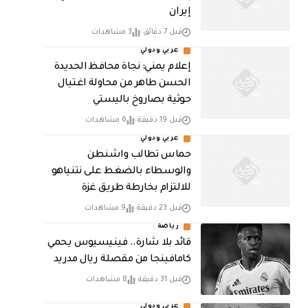
إيران
قبل 7 دقائق
3 مشاهدات
عربي ودولي
إعلام يمني: نجاة محافظ الحديدة
الحسن طاهر من محاولة اغتيال
حوثية بصاروخ باليستي
قبل 19 دقيقة
6 مشاهدات
عربي ودولي
حماس تطالب واشنطن
والوسطاء بالضغط على نتنياهو
للالتزام بخارطة طريق غزة
قبل 23 دقيقة
9 مشاهدات
رياضة
قائد بلا شارة.. فينيسيوس يحمي
كامافينجا من مقصلة ريال مدريد
قبل 31 دقيقة
8 مشاهدات
عربي ودولي