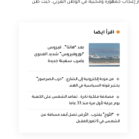
القرار إعجاب جمهوره ومحبيه في الوطن العربي، حيث ظن
اقرأ ايضا
بعد “هانتا”.. فيروس
“نوروفيروس” شديد العدوى
يضرب سفينة جديدة
من مزحة إلكترونية إلى الشارع.. “حزب الصرصور”
يختبر قوته السياسية في الهند
مصادفة فلكية نادرة.. تعامد الشمس على الكعبة
يوم عرفة لأول مرة منذ 33 عاما
“الأوج” يقترب.. الأرض تصل أبعد مسافة عن
الشمس في 6 تموز المقبل