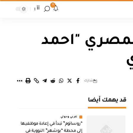
9
أأ
المصري "احمد
شارك
قد يهمك أيضا
عربي ودولي
“روساتوم” تبدأ في إعادة موظفيها
إلى محطة “بوشهر” النووية في